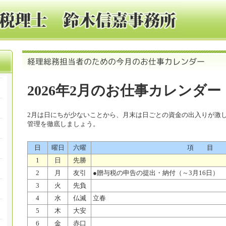
2026年2月のお仕事カレンダー
2月は日にちが少ないことから、月末は日ごとの資金の出入りが激
管理を徹底しましょう。
日
曜日
六曜
項 目
1
日
先勝
2
月
友引
●贈与税の申告の提出・納付（～3月16日）
3
火
先負
4
水
仏滅
立春
5
木
大安
6
金
赤口