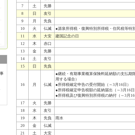
7
土
先勝
8
日
友引
9
月
先負
10
火
仏滅
●源泉所得税・復興特別所得税・住民税等特
11
水
大安
建国記念の日
12
木
赤口
13
金
先勝
14
土
友引
15
日
先負
事
●継続・有期事業概算保険料延納額の支払期
用する場合）
16
月
仏滅
●所得税確定申告の受付開始（～3月16日）
号
●所得税確定申告税額の延納届出（～3月16日
●所得税及び復興特別所得税の納付（～3月1
17
火
先勝
18
水
友引
19
木
先負
雨水
20
金
仏滅
21
土
大安